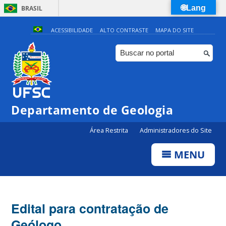
🌐Lang
BRASIL
Simplifique!
ACESSIBILIDADE
ALTO CONTRASTE
MAPA DO SITE
Comunica BR
Participe
Acesso à informação
Legislação
Departamento de Geologia
Canais
Área Restrita
Administradores do Site
MENU
Edital para contratação de
Geólogo