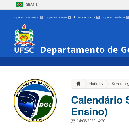
BRASIL
Ir para o conteúdo
1
Ir para o menu
2
Ir para a busca
3
Ir para o rodapé
4
Departamento de G
Notícias
Sem categ
Calendário 
Ensino)
14/08/2020 14:20