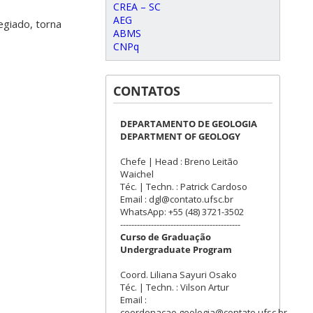
CREA – SC
AEG
egiado, torna
ABMS
CNPq
CONTATOS
DEPARTAMENTO DE GEOLOGIA
DEPARTMENT OF GEOLOGY
Chefe | Head : Breno Leitão
Waichel
Téc. | Techn. : Patrick Cardoso
Email : dgl@contato.ufsc.br
WhatsApp: +55 (48) 3721-3502
-------------------------------------------
Curso de Graduação
Undergraduate Program
Coord. Liliana Sayuri Osako
Téc. | Techn. : Vilson Artur
Email :
coordenacao.geologia@contato.ufsc.br