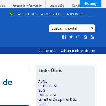
🌐Lang
cipe
Acesso à informação
Legislação
Canais
ACESSIBILIDADE
ALTO CONTRASTE
MAPA DO SITE
Área Restrita
Administradores do Site
Links Úteis
 de
ABGE
PETROBRAS
SBG
DAE – UFSC
Ementas Disciplinas DGL
CAPES