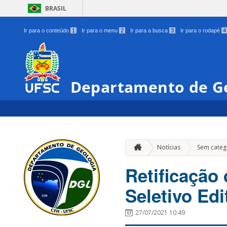
BRASIL
Ir para o conteúdo
1
Ir para o menu
2
Ir para a busca
3
Ir para o rodapé
4
Departamento de G
Notícias
Sem categ
Retificação
Seletivo Ed
27/07/2021 10:49