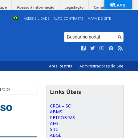
🌐Lang
cipe
Acesso à informação
Legislação
Canais
ACESSIBILIDADE
ALTO CONTRASTE
MAPA DO SITE
Área Restrita
Administradores do Site
21/DDP
Links Úteis
sso
CREA – SC
ABMS
PETROBRAS
AEG
SBG
ABGE