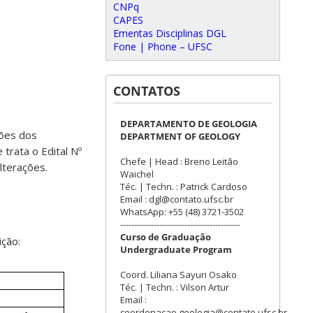
CNPq
CAPES
Ementas Disciplinas DGL
Fone | Phone – UFSC
CONTATOS
DEPARTAMENTO DE GEOLOGIA
ções dos
DEPARTMENT OF GEOLOGY
trata o Edital Nº
Chefe | Head : Breno Leitão
lterações.
Waichel
Téc. | Techn. : Patrick Cardoso
Email : dgl@contato.ufsc.br
WhatsApp: +55 (48) 3721-3502
-------------------------------------------
Curso de Graduação
ção:
Undergraduate Program
Coord. Liliana Sayuri Osako
Téc. | Techn. : Vilson Artur
Email :
coordenacao.geologia@contato.ufsc.br