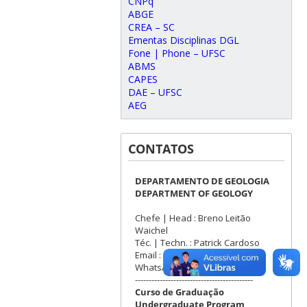
CNPq
ABGE
CREA – SC
Ementas Disciplinas DGL
Fone | Phone – UFSC
ABMS
CAPES
DAE – UFSC
AEG
CONTATOS
DEPARTAMENTO DE GEOLOGIA
DEPARTMENT OF GEOLOGY
Chefe | Head : Breno Leitão
Waichel
Téc. | Techn. : Patrick Cardoso
Email : dgl@contato.ufsc.br
WhatsApp: +55 (48) 3721-3502
-------------------------------------------
Curso de Graduação
Undergraduate Program