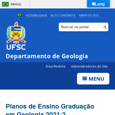
🌐Lang
BRASIL
Simplifique!
ACESSIBILIDADE
ALTO CONTRASTE
MAPA DO SITE
Comunica BR
Participe
Acesso à informação
Legislação
Departamento de Geologia
Canais
Área Restrita
Administradores do Site
MENU
Planos de Ensino Graduação
em Geologia 2021-2