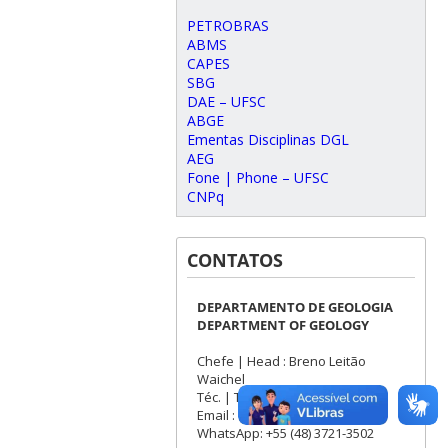
PETROBRAS
ABMS
CAPES
SBG
DAE – UFSC
ABGE
Ementas Disciplinas DGL
AEG
Fone | Phone – UFSC
CNPq
CONTATOS
DEPARTAMENTO DE GEOLOGIA
DEPARTMENT OF GEOLOGY
Chefe | Head : Breno Leitão
Waichel
Téc. | Techn. : Patrick Cardoso
Email : dgl@contato.ufsc.br
WhatsApp: +55 (48) 3721-3502