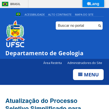
🌐Lang
BRASIL
Simplifique!
ACESSIBILIDADE
ALTO CONTRASTE
MAPA DO SITE
Comunica BR
Participe
Acesso à informação
Legislação
Departamento de Geologia
Canais
Área Restrita
Administradores do Site
MENU
Atualização do Processo
Seletivo Simplificado para