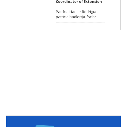
Coordinator of Extension
Patrícia Hadler Rodrigues
patricia.hadler@ufsc.br
-------------------------------------------