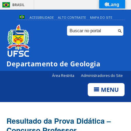
🌐Lang
BRASIL
Simplifique!
ACESSIBILIDADE
ALTO CONTRASTE
MAPA DO SITE
Comunica BR
Participe
Acesso à informação
Legislação
Departamento de Geologia
Canais
Área Restrita
Administradores do Site
MENU
Resultado da Prova Didática –
Concurso Professor