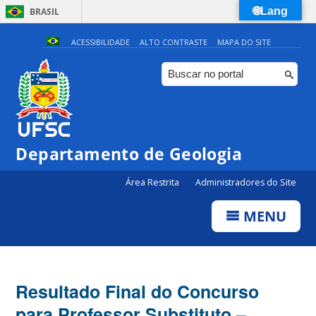
🌐Lang
BRASIL
Simplifique!
ACESSIBILIDADE
ALTO CONTRASTE
MAPA DO SITE
Comunica BR
Participe
Acesso à informação
Legislação
Departamento de Geologia
Canais
Área Restrita
Administradores do Site
MENU
Resultado Final do Concurso
para Professor Substituto –