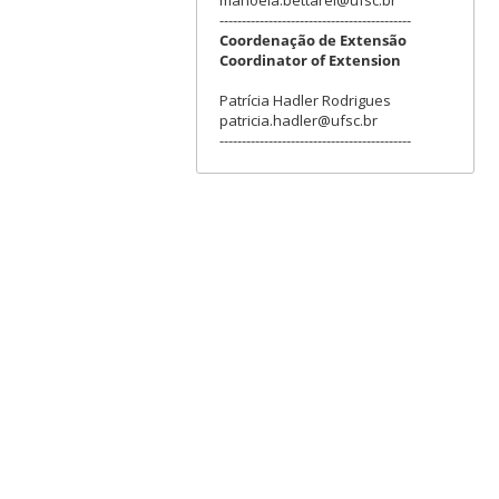
-------------------------------------------
Coordenação de Extensão
Coordinator of Extension
Patrícia Hadler Rodrigues
patricia.hadler@ufsc.br
-------------------------------------------