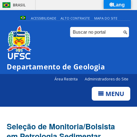
🌐Lang
BRASIL
Simplifique!
ACESSIBILIDADE
ALTO CONTRASTE
MAPA DO SITE
Comunica BR
Participe
Acesso à informação
Legislação
Departamento de Geologia
Canais
Área Restrita
Administradores do Site
MENU
Seleção de Monitoria/Bolsista
em Petrologia Sedimentar