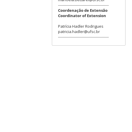
-------------------------------------------
Coordenação de Extensão
Coordinator of Extension
Patrícia Hadler Rodrigues
patricia.hadler@ufsc.br
-------------------------------------------