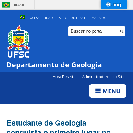
🌐Lang
BRASIL
Simplifique!
ACESSIBILIDADE
ALTO CONTRASTE
MAPA DO SITE
Comunica BR
Participe
Acesso à informação
Legislação
Departamento de Geologia
Canais
Área Restrita
Administradores do Site
MENU
Estudante de Geologia
conquista o primeiro lugar no