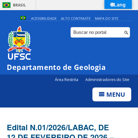
🌐Lang
BRASIL
Simplifique!
ACESSIBILIDADE
ALTO CONTRASTE
MAPA DO SITE
Comunica BR
Participe
Acesso à informação
Legislação
Departamento de Geologia
Canais
Área Restrita
Administradores do Site
MENU
Edital N.01/2026/LABAC, DE
12 DE FEVEREIRO DE 2026 –