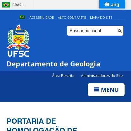
🌐Lang
BRASIL
Simplifique!
ACESSIBILIDADE
ALTO CONTRASTE
MAPA DO SITE
Comunica BR
Participe
Acesso à informação
Legislação
Departamento de Geologia
Canais
Área Restrita
Administradores do Site
MENU
PORTARIA DE
HOMOLOGAÇÃO DE