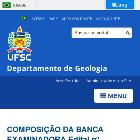
🌐Lang
BRASIL
Simplifique!
ACESSIBILIDADE
ALTO CONTRASTE
MAPA DO SITE
Comunica BR
Participe
Acesso à informação
Legislação
Departamento de Geologia
Canais
Área Restrita
Administradores do Site
MENU
COMPOSIÇÃO DA BANCA
EXAMINADORA Edital nº