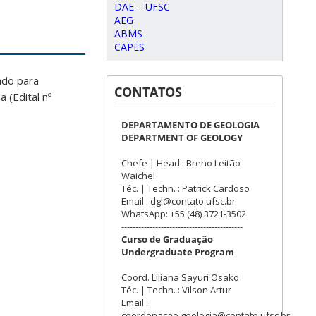
DAE – UFSC
AEG
ABMS
CAPES
ado para
CONTATOS
 (Edital nº
DEPARTAMENTO DE GEOLOGIA
DEPARTMENT OF GEOLOGY
Chefe | Head : Breno Leitão
Waichel
Téc. | Techn. : Patrick Cardoso
Email : dgl@contato.ufsc.br
WhatsApp: +55 (48) 3721-3502
-------------------------------------------
Curso de Graduação
Undergraduate Program
Coord. Liliana Sayuri Osako
Téc. | Techn. : Vilson Artur
Email :
coordenacao.geologia@contato.ufsc.br