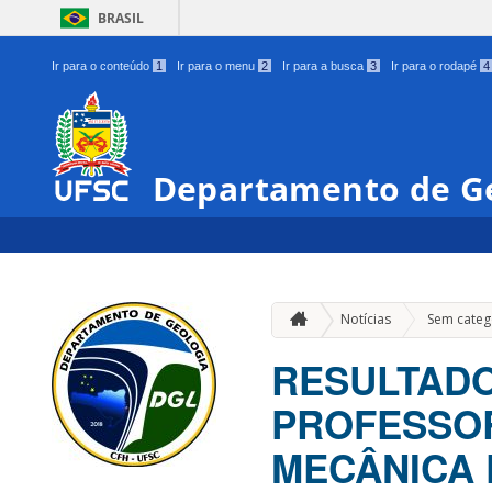
BRASIL
Ir para o conteúdo
1
Ir para o menu
2
Ir para a busca
3
Ir para o rodapé
4
Departamento de G
Notícias
Sem categ
RESULTADO
PROFESSOR
MECÂNICA 