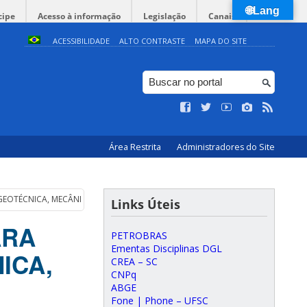
🌐Lang
cipe
Acesso à informação
Legislação
Canais
ACESSIBILIDADE
ALTO CONTRASTE
MAPA DO SITE
Área Restrita
Administradores do Site
GEOTÉCNICA, MECÂNICA DE SOLOS, MECÂNICA DE ROCHAS, GEOLOGIA
Links Úteis
ARA
PETROBRAS
Ementas Disciplinas DGL
ICA,
CREA – SC
CNPq
ABGE
Fone | Phone – UFSC