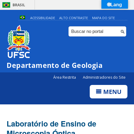
🌐Lang
BRASIL
Simplifique!
ACESSIBILIDADE
ALTO CONTRASTE
MAPA DO SITE
Comunica BR
Participe
Acesso à informação
Legislação
Departamento de Geologia
Canais
Área Restrita
Administradores do Site
MENU
Laboratório de Ensino de
Microscopia Óptica