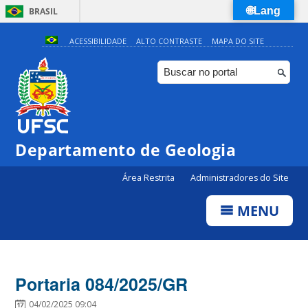
🌐Lang
BRASIL
Simplifique!
ACESSIBILIDADE
ALTO CONTRASTE
MAPA DO SITE
Comunica BR
Participe
Acesso à informação
Legislação
Departamento de Geologia
Canais
Área Restrita
Administradores do Site
MENU
Portaria 084/2025/GR
04/02/2025 09:04