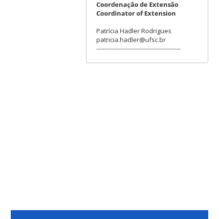
Coordenação de Extensão
Coordinator of Extension
Patrícia Hadler Rodrigues
patricia.hadler@ufsc.br
-------------------------------------------