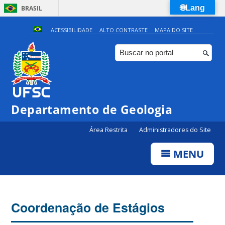
🌐Lang
BRASIL
Simplifique!
ACESSIBILIDADE
ALTO CONTRASTE
MAPA DO SITE
Comunica BR
Participe
Acesso à informação
Legislação
Departamento de Geologia
Canais
Área Restrita
Administradores do Site
MENU
Coordenação de Estágios