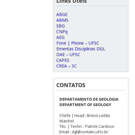
Links Úteis
ABGE
ABMS
SBG
CNPq
AEG
Fone | Phone – UFSC
Ementas Disciplinas DGL
DAE – UFSC
CAPES
CREA – SC
CONTATOS
DEPARTAMENTO DE GEOLOGIA
DEPARTMENT OF GEOLOGY
Chefe | Head : Breno Leitão
Waichel
Téc. | Techn. : Patrick Cardoso
Email : dgl@contato.ufsc.br