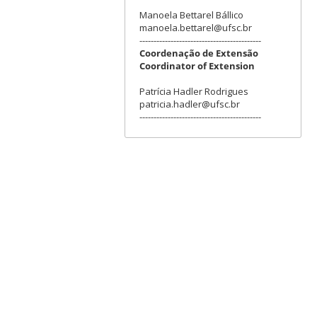
Manoela Bettarel Bállico
manoela.bettarel@ufsc.br
-------------------------------------------
Coordenação de Extensão
Coordinator of Extension
Patrícia Hadler Rodrigues
patricia.hadler@ufsc.br
-------------------------------------------