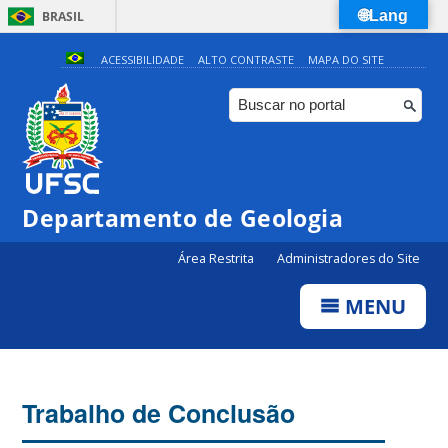
🌐Lang
BRASIL
Simplifique!
ACESSIBILIDADE
ALTO CONTRASTE
MAPA DO SITE
Comunica BR
Participe
Acesso à informação
Legislação
Departamento de Geologia
Canais
Área Restrita
Administradores do Site
MENU
Trabalho de Conclusão