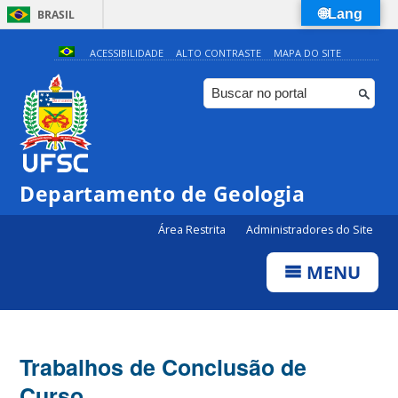
🌐Lang
BRASIL
Simplifique!
ACESSIBILIDADE
ALTO CONTRASTE
MAPA DO SITE
Comunica BR
Participe
Acesso à informação
Legislação
Departamento de Geologia
Canais
Área Restrita
Administradores do Site
MENU
Trabalhos de Conclusão de
Curso