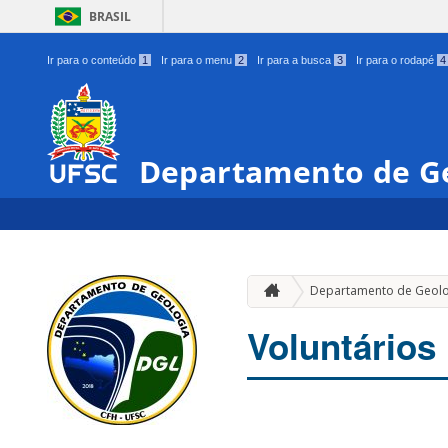
BRASIL
Ir para o conteúdo
1
Ir para o menu
2
Ir para a busca
3
Ir para o rodapé
4
Departamento de G
Departamento de Geolo
Voluntários