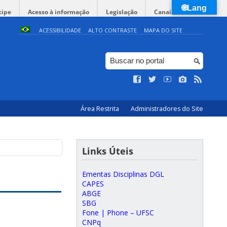
🌐Lang
cipe
Acesso à informação
Legislação
Canais
ACESSIBILIDADE
ALTO CONTRASTE
MAPA DO SITE
Área Restrita
Administradores do Site
Links Úteis
Ementas Disciplinas DGL
CAPES
ABGE
SBG
Fone | Phone – UFSC
CNPq