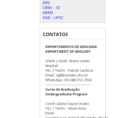
AEG
CREA – SC
ABMS
DAE – UFSC
CONTATOS
DEPARTAMENTO DE GEOLOGIA
DEPARTMENT OF GEOLOGY
Chefe | Head : Breno Leitão
Waichel
Téc. | Techn. : Patrick Cardoso
Email : dgl@contato.ufsc.br
WhatsApp: +55 (48) 3721-3502
-------------------------------------------
Curso de Graduação
Undergraduate Program
Coord. Liliana Sayuri Osako
Téc. | Techn. : Vilson Artur
Email :
coordenacao.geologia@contato.ufsc.br