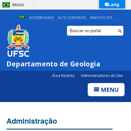
🌐Lang
BRASIL
Simplifique!
ACESSIBILIDADE
ALTO CONTRASTE
MAPA DO SITE
Comunica BR
Participe
Acesso à informação
Legislação
Departamento de Geologia
Canais
Área Restrita
Administradores do Site
MENU
Administração