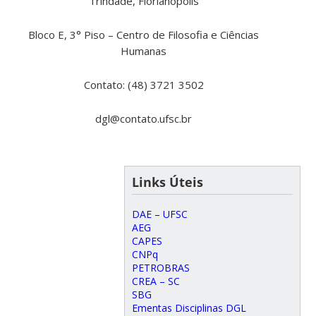
Trindade, Florianópolis
Bloco E, 3° Piso – Centro de Filosofia e Ciências
Humanas
Contato: (48) 3721 3502
dgl@contato.ufsc.br
Links Úteis
DAE – UFSC
AEG
CAPES
CNPq
PETROBRAS
CREA – SC
SBG
Ementas Disciplinas DGL