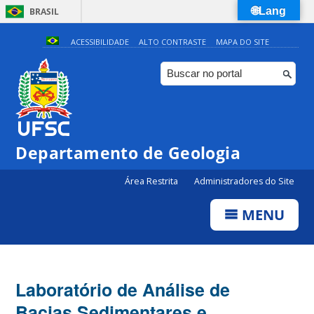
🌐Lang
BRASIL
Simplifique!
ACESSIBILIDADE
ALTO CONTRASTE
MAPA DO SITE
Comunica BR
Participe
Acesso à informação
Legislação
Departamento de Geologia
Canais
Área Restrita
Administradores do Site
MENU
Laboratório de Análise de
Bacias Sedimentares e