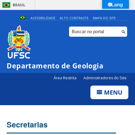
🌐Lang
BRASIL
Simplifique!
ACESSIBILIDADE
ALTO CONTRASTE
MAPA DO SITE
Comunica BR
Participe
Acesso à informação
Legislação
Departamento de Geologia
Canais
Área Restrita
Administradores do Site
MENU
Secretarias