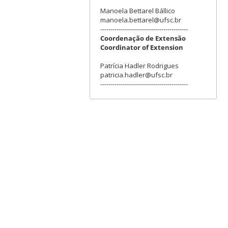
Manoela Bettarel Bállico
manoela.bettarel@ufsc.br
-------------------------------------------
Coordenação de Extensão
Coordinator of Extension
Patrícia Hadler Rodrigues
patricia.hadler@ufsc.br
-------------------------------------------