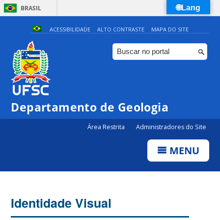
🌐Lang
BRASIL
Simplifique!
ACESSIBILIDADE
ALTO CONTRASTE
MAPA DO SITE
Comunica BR
Participe
Acesso à informação
Legislação
Departamento de Geologia
Canais
Área Restrita
Administradores do Site
MENU
Identidade Visual