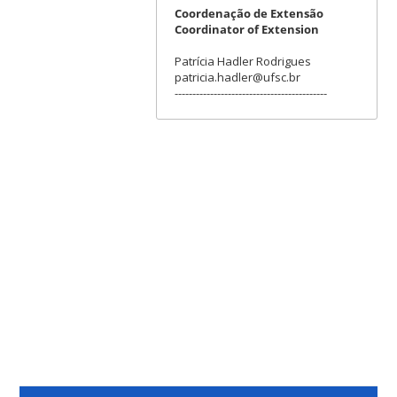
Coordenação de Extensão
Coordinator of Extension
Patrícia Hadler Rodrigues
patricia.hadler@ufsc.br
-------------------------------------------