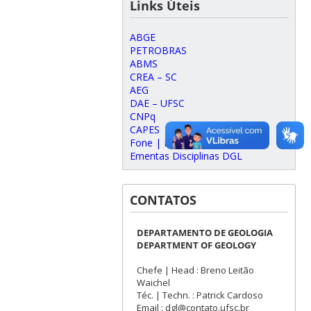
Links Úteis
ABGE
PETROBRAS
ABMS
CREA – SC
AEG
DAE – UFSC
CNPq
CAPES
Fone | Phone – UFSC
Ementas Disciplinas DGL
CONTATOS
DEPARTAMENTO DE GEOLOGIA
DEPARTMENT OF GEOLOGY
Chefe | Head : Breno Leitão
Waichel
Téc. | Techn. : Patrick Cardoso
Email : dgl@contato.ufsc.br