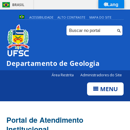
🌐Lang
BRASIL
Simplifique!
ACESSIBILIDADE
ALTO CONTRASTE
MAPA DO SITE
Comunica BR
Participe
Acesso à informação
Legislação
Departamento de Geologia
Canais
Área Restrita
Administradores do Site
MENU
Portal de Atendimento
Institucional