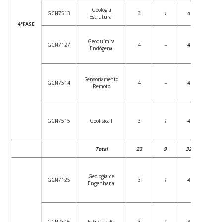
Geologia
GCN7513
3
1
4
54
Estrutural
4°FASE
Geoquímica
GCN7127
4
–
4
72
Endógena
Sensoriamento
GCN7514
4
–
4
72
Remoto
GCN7515
Geofísica I
3
1
4
54
Total
23
9
32
414
Geologia de
GCN7125
3
1
4
54
Engenharia
GCN7516
Estratigrafia
3
1
4
54