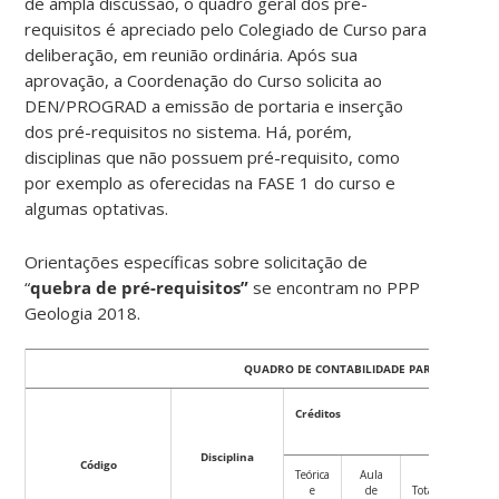
de ampla discussão, o quadro geral dos pré-
requisitos é apreciado pelo Colegiado de Curso para
deliberação, em reunião ordinária. Após sua
aprovação, a Coordenação do Curso solicita ao
DEN/PROGRAD a emissão de portaria e inserção
dos pré-requisitos no sistema. Há, porém,
disciplinas que não possuem pré-requisito, como
por exemplo as oferecidas na FASE 1 do curso e
algumas optativas.
Orientações específicas sobre solicitação de
“
quebra de pré-requisitos”
se encontram no PPP
Geologia 2018.
QUADRO DE CONTABILIDADE PARA INTEGRAL
Créditos
Ca
Disciplina
Código
Teórica
Aula
Teóric
e
de
Total
e