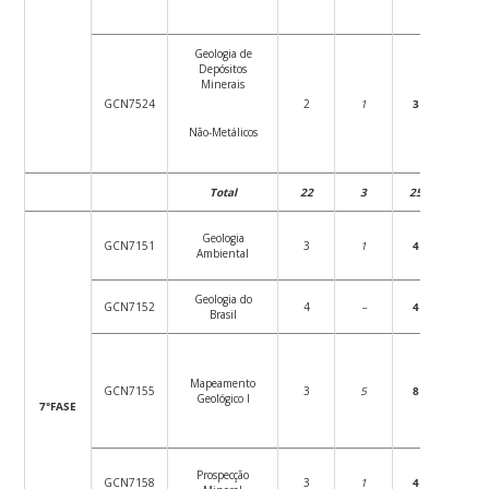
Geologia de
Depósitos
Minerais
GCN7524
2
1
3
36
Não-Metálicos
Total
22
3
25
396
Geologia
GCN7151
3
1
4
54
Ambiental
Geologia do
GCN7152
4
–
4
72
Brasil
Mapeamento
GCN7155
3
5
8
54
Geológico I
7°FASE
Prospecção
GCN7158
3
1
4
54