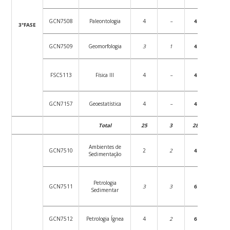
GCN7508
Paleontologia
4
–
4
72
3°FASE
GCN7509
Geomorfologia
3
1
4
54
FSC5113
Física III
4
–
4
72
GCN7157
Geoestatística
4
–
4
72
Total
25
3
28
450
Ambientes de
GCN7510
2
2
4
36
Sedimentação
Petrologia
GCN7511
3
3
6
54
Sedimentar
GCN7512
Petrologia Ígnea
4
2
6
72