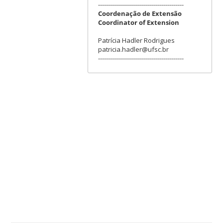
-------------------------------------------
Coordenação de Extensão
Coordinator of Extension
Patrícia Hadler Rodrigues
patricia.hadler@ufsc.br
-------------------------------------------