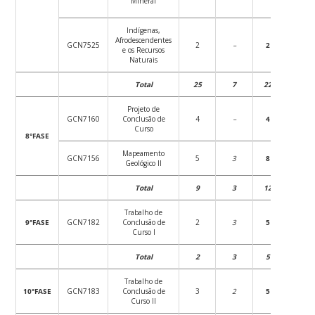
Mineral
Indígenas,
Afrodescendentes
GCN7525
2
–
2
36
e os Recursos
Naturais
Total
25
7
22
270
Projeto de
GCN7160
Conclusão de
4
–
4
72
Curso
8°FASE
Mapeamento
GCN7156
5
3
8
90
Geológico II
Total
9
3
12
162
Trabalho de
9°FASE
GCN7182
Conclusão de
2
3
5
54
Curso I
Total
2
3
5
54
Trabalho de
10°FASE
GCN7183
Conclusão de
3
2
5
54
Curso II