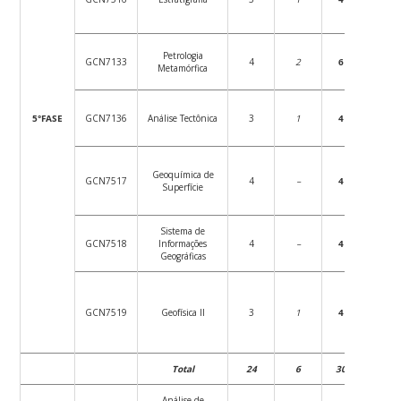
Petrologia
GCN7133
4
2
6
72
Metamórfica
5°FASE
GCN7136
Análise Tectônica
3
1
4
54
Geoquímica de
GCN7517
4
–
4
72
Superfície
Sistema de
GCN7518
Informações
4
–
4
72
Geográficas
GCN7519
Geofísica II
3
1
4
54
Total
24
6
30
432
Análise de