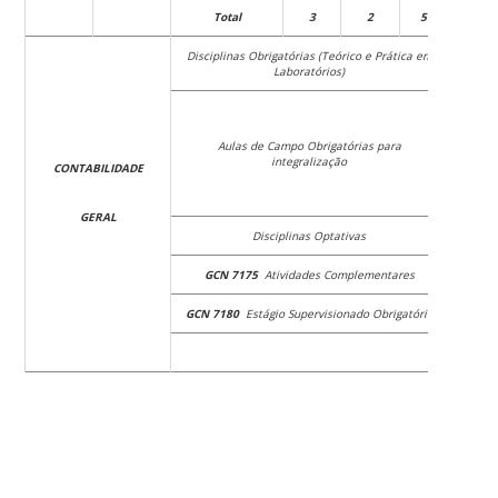
Total
3
2
5
54
Disciplinas Obrigatórias (Teórico e Prática em
Laboratórios)
Aulas de Campo Obrigatórias para
Quad
integralização
CONTABILIDADE
GERAL
Disciplinas Optativas
GCN 7175
Atividades Complementares
GCN 7180
Estágio Supervisionado Obrigatório
Total: 4.563