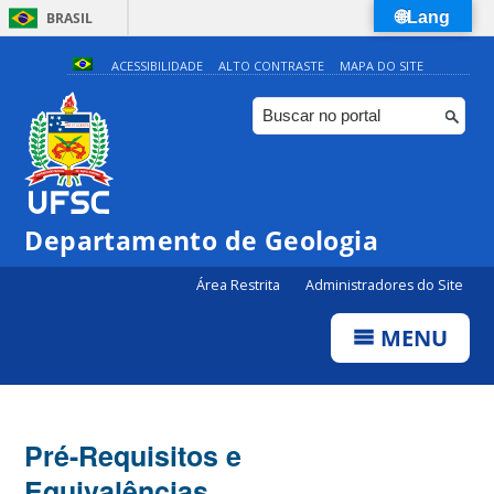
🌐Lang
BRASIL
Simplifique!
ACESSIBILIDADE
ALTO CONTRASTE
MAPA DO SITE
Comunica BR
Participe
Acesso à informação
Legislação
Departamento de Geologia
Canais
Área Restrita
Administradores do Site
MENU
Pré-Requisitos e
Equivalências