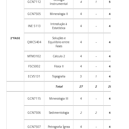
GCN7112
4
1
5
72
Instrumental
GCN7505
Mineralogia II
4
–
4
72
Introdução à
INE 5113
4
–
4
72
Estatística
2°FASE
Soluções e
QMC5404
Equilíbrio entre
4
–
4
72
Fases
MTM3102
Cálculo 2
4
–
4
72
FSC5002
Física II
4
–
4
72
ECV5131
Topografia
3
1
4
54
Total
27
2
29
486
GCN7115
Mineralogia III
4
–
4
72
GCN7506
Sedimentologia
2
2
4
36
GCN7507
Petrografia Ígnea
4
–
4
72