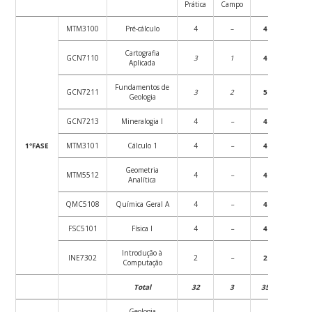
Prática
Campo
Prátic
MTM3100
Pré-cálculo
4
–
4
72
Cartografia
GCN7110
3
1
4
54
Aplicada
Fundamentos de
GCN7211
3
2
5
54
Geologia
GCN7213
Mineralogia I
4
–
4
72
1°FASE
MTM3101
Cálculo 1
4
–
4
72
Geometria
MTM5512
4
–
4
72
Analítica
QMC5108
Química Geral A
4
–
4
72
FSC5101
Física I
4
–
4
72
Introdução à
INE7302
2
–
2
36
Computação
Total
32
3
35
504
Geologia