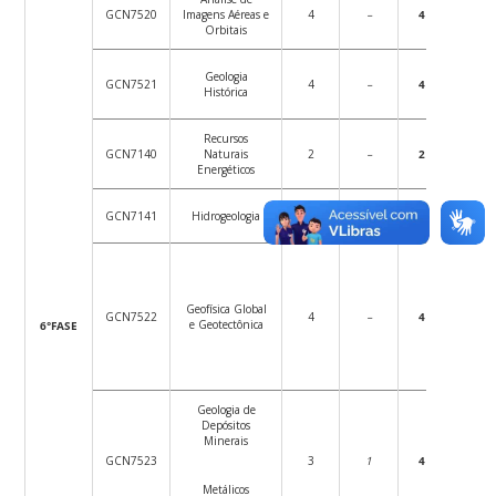
GCN7520
Imagens Aéreas e
4
–
4
72
Orbitais
Geologia
GCN7521
4
–
4
72
Histórica
Recursos
GCN7140
Naturais
2
–
2
36
Energéticos
GCN7141
Hidrogeologia
3
1
4
54
Geofísica Global
GCN7522
4
–
4
72
e Geotectônica
6°FASE
Geologia de
Depósitos
Minerais
GCN7523
3
1
4
54
Metálicos