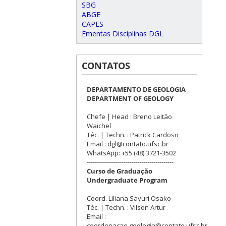
SBG
ABGE
CAPES
Ementas Disciplinas DGL
CONTATOS
DEPARTAMENTO DE GEOLOGIA
DEPARTMENT OF GEOLOGY
Chefe | Head : Breno Leitão
Waichel
Téc. | Techn. : Patrick Cardoso
Email : dgl@contato.ufsc.br
WhatsApp: +55 (48) 3721-3502
-------------------------------------------
Curso de Graduação
Undergraduate Program
Coord. Liliana Sayuri Osako
Téc. | Techn. : Vilson Artur
Email :
coordenacao.geologia@contato.ufsc.br