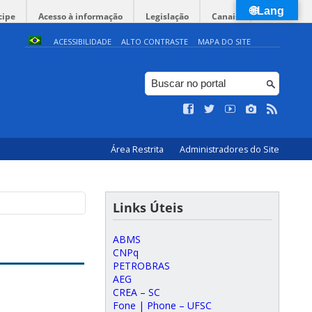
🌐Lang
cipe
Acesso à informação
Legislação
Canais
ACESSIBILIDADE
ALTO CONTRASTE
MAPA DO SITE
Área Restrita
Administradores do Site
Links Úteis
ABMS
CNPq
PETROBRAS
AEG
CREA – SC
Fone | Phone – UFSC