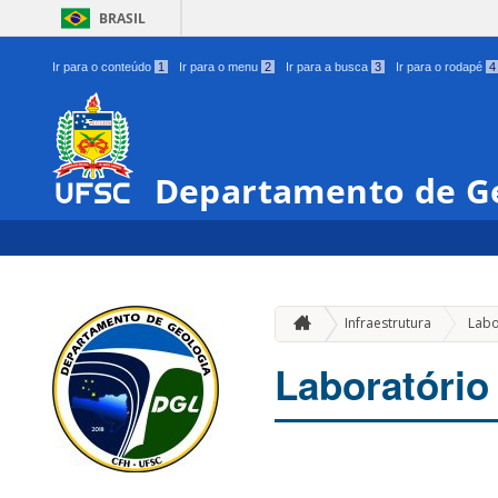
BRASIL
Ir para o conteúdo
1
Ir para o menu
2
Ir para a busca
3
Ir para o rodapé
4
Departamento de G
Infraestrutura
Labo
Laboratório