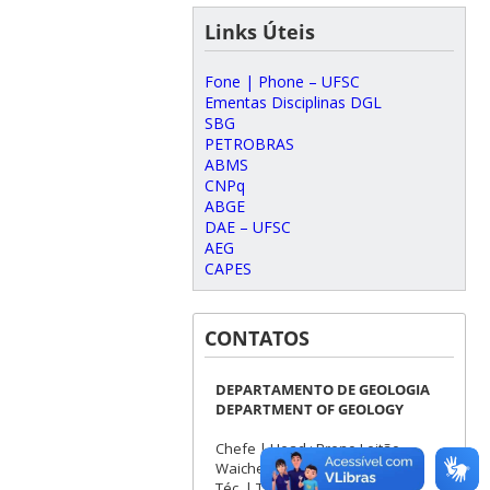
Links Úteis
Fone | Phone – UFSC
Ementas Disciplinas DGL
SBG
PETROBRAS
ABMS
CNPq
ABGE
DAE – UFSC
AEG
CAPES
CONTATOS
DEPARTAMENTO DE GEOLOGIA
DEPARTMENT OF GEOLOGY
Chefe | Head : Breno Leitão
Waichel
Téc. | Techn. : Patrick Cardoso