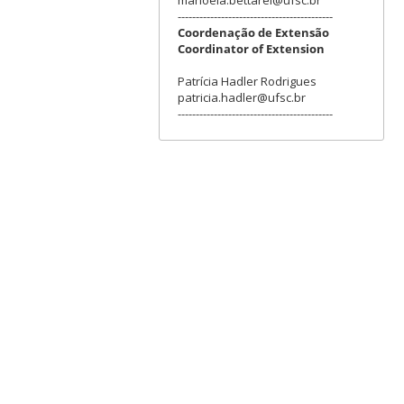
-------------------------------------------
Coordenação de Extensão
Coordinator of Extension
Patrícia Hadler Rodrigues
patricia.hadler@ufsc.br
-------------------------------------------