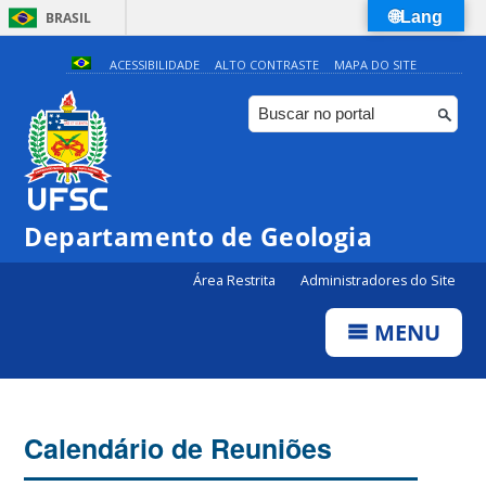
🌐Lang
BRASIL
Simplifique!
ACESSIBILIDADE
ALTO CONTRASTE
MAPA DO SITE
Comunica BR
Participe
Acesso à informação
Legislação
Departamento de Geologia
Canais
Área Restrita
Administradores do Site
MENU
Calendário de Reuniões