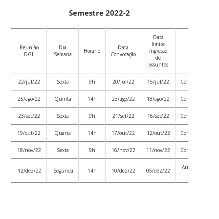
Semestre 2022-2
Data
limite
Reunião
Dia
Data
Horário
ingresso
Local
DGL
Semana
Convocação
de
assuntos
22/jul/22
Sexta
9h
20/jul/22
15/jul/22
Conferenciaweb
25/ago/22
Quinta
14h
23/ago/22
18/ago/22
Conferenciaweb
23/set/22
Sexta
9h
21/set/22
16/set/22
Conferenciaweb
19/out/22
Quarta
14h
17/out/22
12/out/22
Conferenciaweb
18/nov/22
Sexta
9h
16/nov/22
11/nov/22
Conferenciaweb
Auditório Bloco
12/dez/22
Segunda
14h
10/dez/22
05/dez/22
F