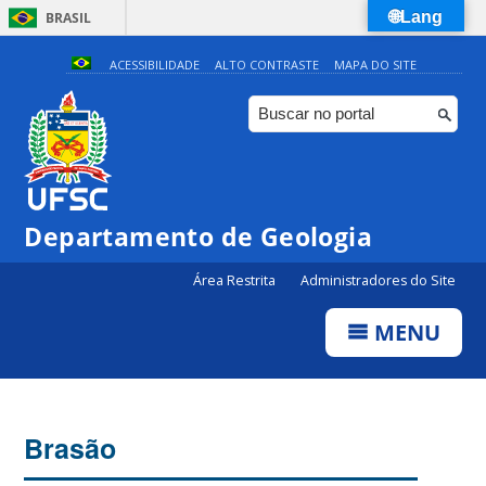
🌐Lang
BRASIL
Simplifique!
ACESSIBILIDADE
ALTO CONTRASTE
MAPA DO SITE
Comunica BR
Participe
Acesso à informação
Legislação
Departamento de Geologia
Canais
Área Restrita
Administradores do Site
MENU
Brasão