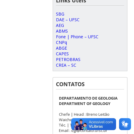
Links Úteis
SBG
DAE – UFSC
AEG
ABMS
Fone | Phone – UFSC
CNPq
ABGE
CAPES
PETROBRAS
CREA – SC
CONTATOS
DEPARTAMENTO DE GEOLOGIA
DEPARTMENT OF GEOLOGY
Chefe | Head : Breno Leitão
Waichel
Téc. | Techn. : Patrick Cardoso
Email : dgl@contato.ufsc.br