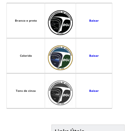
Branco e preto
Baixar
Colorido
Baixar
Tons de cinza
Baixar