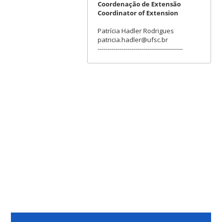
Coordenação de Extensão
Coordinator of Extension
Patrícia Hadler Rodrigues
patricia.hadler@ufsc.br
-------------------------------------------