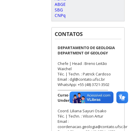
ABGE
SBG
CNPq
CONTATOS
DEPARTAMENTO DE GEOLOGIA
DEPARTMENT OF GEOLOGY
Chefe | Head : Breno Leitão
Waichel
Téc. | Techn. : Patrick Cardoso
Email : dgl@contato.ufsc.br
WhatsApp: +55 (48) 3721-3502
-------------------------------------------
Curso de Graduação
Undergraduate Program
Coord. Liliana Sayuri Osako
Téc. | Techn. : Vilson Artur
Email :
coordenacao.geologia@contato.ufsc.br