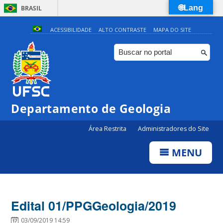
🌐Lang
BRASIL
Simplifique!
ACESSIBILIDADE
ALTO CONTRASTE
MAPA DO SITE
Comunica BR
Participe
Acesso à informação
Legislação
Departamento de Geologia
Canais
Área Restrita
Administradores do Site
MENU
Edital 01/PPGGeologia/2019
03/09/2019 14:59