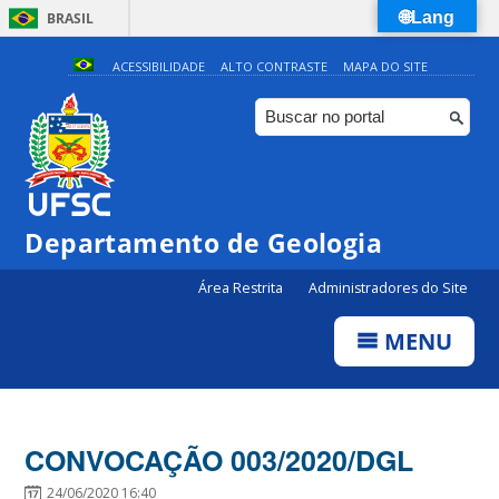
🌐Lang
BRASIL
Simplifique!
ACESSIBILIDADE
ALTO CONTRASTE
MAPA DO SITE
Comunica BR
Participe
Acesso à informação
Legislação
Departamento de Geologia
Canais
Área Restrita
Administradores do Site
MENU
CONVOCAÇÃO 003/2020/DGL
24/06/2020 16:40