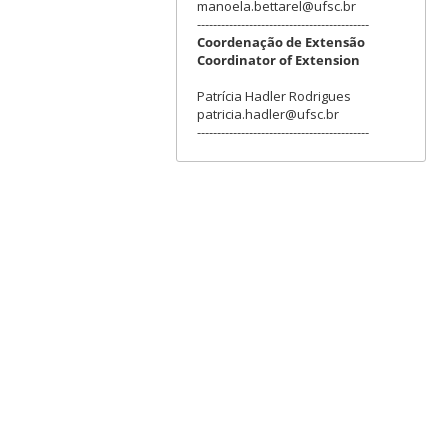
manoela.bettarel@ufsc.br
-------------------------------------------
Coordenação de Extensão
Coordinator of Extension
Patrícia Hadler Rodrigues
patricia.hadler@ufsc.br
-------------------------------------------