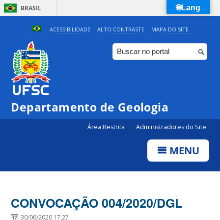
🌐Lang
BRASIL
Simplifique!
ACESSIBILIDADE
ALTO CONTRASTE
MAPA DO SITE
Comunica BR
Participe
Acesso à informação
Legislação
Departamento de Geologia
Canais
Área Restrita
Administradores do Site
MENU
CONVOCAÇÃO 004/2020/DGL
30/06/2020 17:27