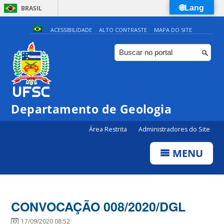
🌐Lang
BRASIL
Simplifique!
ACESSIBILIDADE
ALTO CONTRASTE
MAPA DO SITE
Comunica BR
Participe
Acesso à informação
Legislação
Departamento de Geologia
Canais
Área Restrita
Administradores do Site
MENU
CONVOCAÇÃO 008/2020/DGL
17/09/2020 08:52