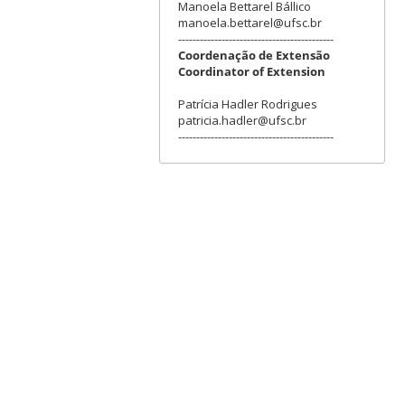
Manoela Bettarel Bállico
manoela.bettarel@ufsc.br
-------------------------------------------
Coordenação de Extensão
Coordinator of Extension
Patrícia Hadler Rodrigues
patricia.hadler@ufsc.br
-------------------------------------------