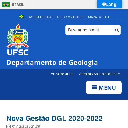
🌐Lang
BRASIL
Simplifique!
ACESSIBILIDADE
ALTO CONTRASTE
MAPA DO SITE
Comunica BR
Participe
Acesso à informação
Legislação
Departamento de Geologia
Canais
Área Restrita
Administradores do Site
MENU
Nova Gestão DGL 2020-2022
01/12/2020 21:39