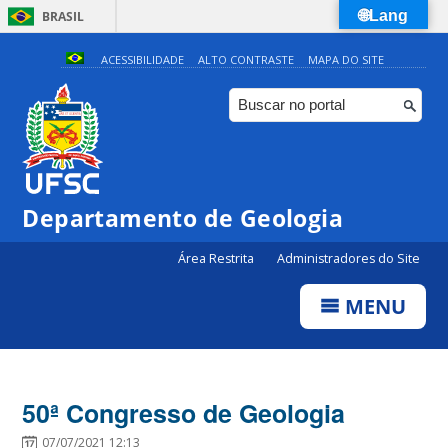
🌐Lang
BRASIL
Simplifique!
ACESSIBILIDADE
ALTO CONTRASTE
MAPA DO SITE
Comunica BR
Participe
Acesso à informação
Legislação
Departamento de Geologia
Canais
Área Restrita
Administradores do Site
MENU
50ª Congresso de Geologia
07/07/2021 12:13