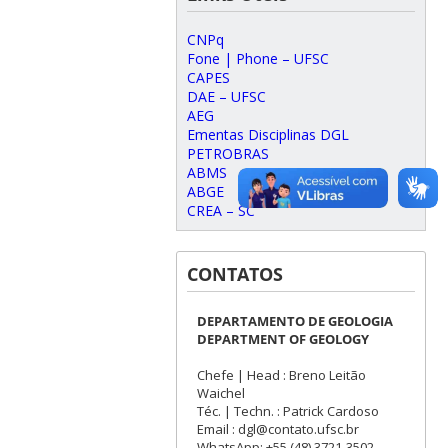
CNPq
Fone | Phone – UFSC
CAPES
DAE – UFSC
AEG
Ementas Disciplinas DGL
PETROBRAS
ABMS
ABGE
CREA – SC
CONTATOS
DEPARTAMENTO DE GEOLOGIA
DEPARTMENT OF GEOLOGY
Chefe | Head : Breno Leitão
Waichel
Téc. | Techn. : Patrick Cardoso
Email : dgl@contato.ufsc.br
WhatsApp: +55 (48) 3721-3502