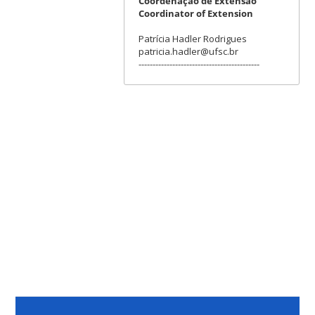
Coordenação de Extensão
Coordinator of Extension
Patrícia Hadler Rodrigues
patricia.hadler@ufsc.br
-------------------------------------------