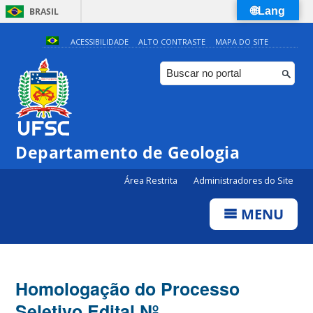
🌐Lang
BRASIL
Simplifique!
ACESSIBILIDADE
ALTO CONTRASTE
MAPA DO SITE
Comunica BR
Participe
Acesso à informação
Legislação
Departamento de Geologia
Canais
Área Restrita
Administradores do Site
MENU
Homologação do Processo
Seletivo Edital Nº