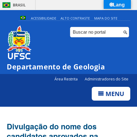
🌐Lang
BRASIL
Simplifique!
ACESSIBILIDADE
ALTO CONTRASTE
MAPA DO SITE
Comunica BR
Participe
Acesso à informação
Legislação
Departamento de Geologia
Canais
Área Restrita
Administradores do Site
MENU
Divulgação do nome dos
candidatos aprovados na