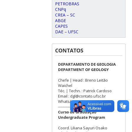
PETROBRAS
CNPq
CREA – SC
ABGE
CAPES
DAE – UFSC
CONTATOS
DEPARTAMENTO DE GEOLOGIA
DEPARTMENT OF GEOLOGY
Chefe | Head : Breno Leitão
Waichel
Téc. | Techn. : Patrick Cardoso
Email : dgl@contato.ufsc.br
WhatsApp: +55 (48) 3721-3502
-------------------------------------------
Curso de Graduação
Undergraduate Program
Coord. Liliana Sayuri Osako