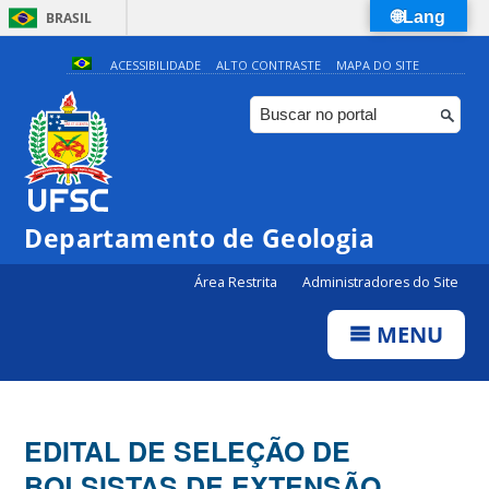
🌐Lang
BRASIL
Simplifique!
ACESSIBILIDADE
ALTO CONTRASTE
MAPA DO SITE
Comunica BR
Participe
Acesso à informação
Legislação
Departamento de Geologia
Canais
Área Restrita
Administradores do Site
MENU
EDITAL DE SELEÇÃO DE
BOLSISTAS DE EXTENSÃO