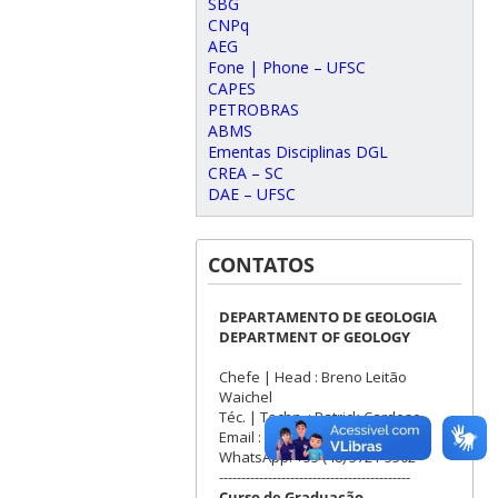
SBG
CNPq
AEG
Fone | Phone – UFSC
CAPES
PETROBRAS
ABMS
Ementas Disciplinas DGL
CREA – SC
DAE – UFSC
CONTATOS
DEPARTAMENTO DE GEOLOGIA
DEPARTMENT OF GEOLOGY
Chefe | Head : Breno Leitão
Waichel
Téc. | Techn. : Patrick Cardoso
Email : dgl@contato.ufsc.br
WhatsApp: +55 (48) 3721-3502
-------------------------------------------
Curso de Graduação