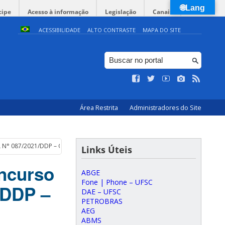
🌐Lang
cipe
Acesso à informação
Legislação
Canais
ACESSIBILIDADE
ALTO CONTRASTE
MAPA DO SITE
Área Restrita
Administradores do Site
ITAL N° 087/2021/DDP – Campo de conhecimento: GEOLOGIA AMBIENTAL/HIDRO
Links Úteis
ncurso
ABGE
Fone | Phone – UFSC
/DDP –
DAE – UFSC
PETROBRAS
AEG
ABMS