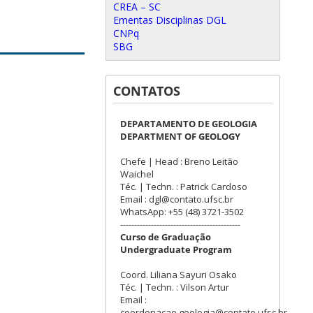
CREA – SC
Ementas Disciplinas DGL
CNPq
SBG
CONTATOS
DEPARTAMENTO DE GEOLOGIA
DEPARTMENT OF GEOLOGY
Chefe | Head : Breno Leitão
Waichel
Téc. | Techn. : Patrick Cardoso
Email : dgl@contato.ufsc.br
WhatsApp: +55 (48) 3721-3502
-------------------------------------------
Curso de Graduação
Undergraduate Program
Coord. Liliana Sayuri Osako
Téc. | Techn. : Vilson Artur
Email :
coordenacao.geologia@contato.ufsc.br