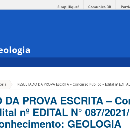
Simplifique!
Comunica BR
Parti
eologia
»
oria
RESULTADO DA PROVA ESCRITA – Concurso Público – Edital nº ED
 DA PROVA ESCRITA – Co
dital nº EDITAL N° 087/2021
onhecimento: GEOLOGIA