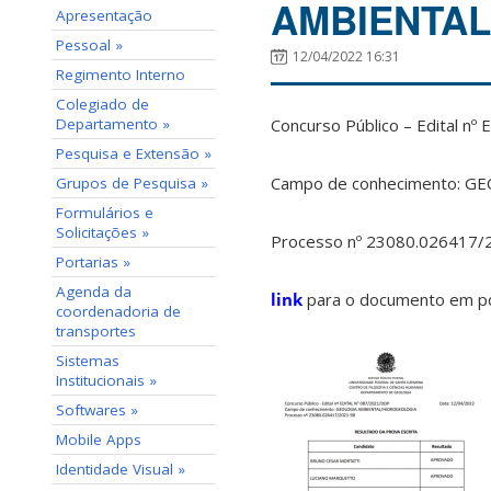
AMBIENTAL
Apresentação
Pessoal »
12/04/2022 16:31
Regimento Interno
Colegiado de
Departamento »
Concurso Público – Edital n
Pesquisa e Extensão »
Campo de conhecimento: 
Grupos de Pesquisa »
Formulários e
Solicitações »
Processo nº 23080.026417/
Portarias »
Agenda da
link
para o documento em pd
coordenadoria de
transportes
Sistemas
Institucionais »
Softwares »
Mobile Apps
Identidade Visual »