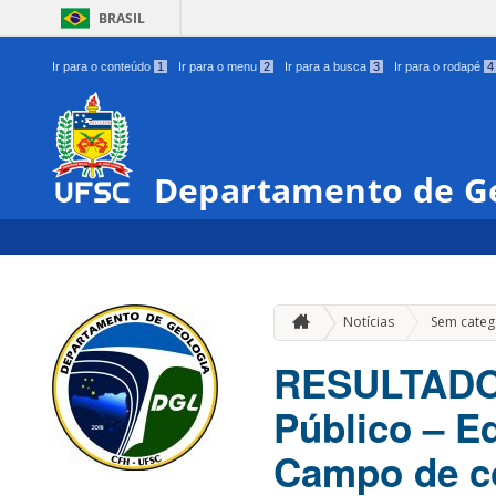
BRASIL
Ir para o conteúdo
1
Ir para o menu
2
Ir para a busca
3
Ir para o rodapé
4
Departamento de G
Notícias
Sem categ
RESULTADO
Público – E
Campo de c