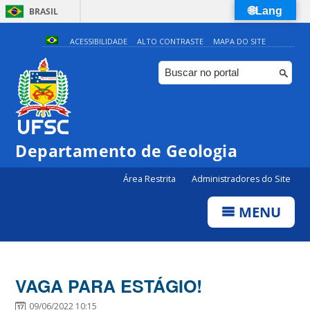
🌐Lang
BRASIL
Simplifique!
ACESSIBILIDADE
ALTO CONTRASTE
MAPA DO SITE
Comunica BR
Participe
Acesso à informação
Legislação
Departamento de Geologia
Canais
Área Restrita
Administradores do Site
MENU
VAGA PARA ESTÁGIO!
09/06/2022 10:15