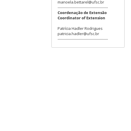
manoela.bettarel@ufsc.br
-------------------------------------------
Coordenação de Extensão
Coordinator of Extension
Patrícia Hadler Rodrigues
patricia.hadler@ufsc.br
-------------------------------------------