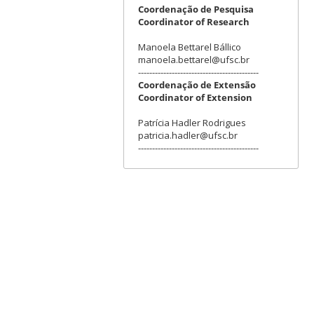
Coordenação de Pesquisa
Coordinator of Research
Manoela Bettarel Bállico
manoela.bettarel@ufsc.br
-------------------------------------------
Coordenação de Extensão
Coordinator of Extension
Patrícia Hadler Rodrigues
patricia.hadler@ufsc.br
-------------------------------------------