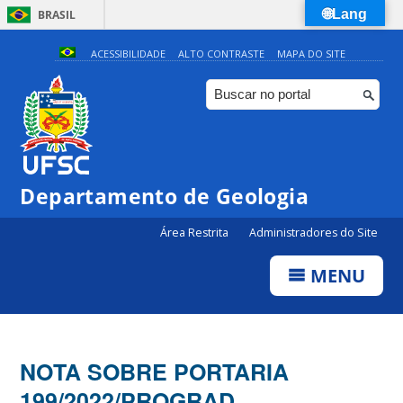
🌐Lang
BRASIL
Simplifique!
ACESSIBILIDADE
ALTO CONTRASTE
MAPA DO SITE
Comunica BR
Participe
Acesso à informação
Legislação
Departamento de Geologia
Canais
Área Restrita
Administradores do Site
MENU
NOTA SOBRE PORTARIA
199/2022/PROGRAD