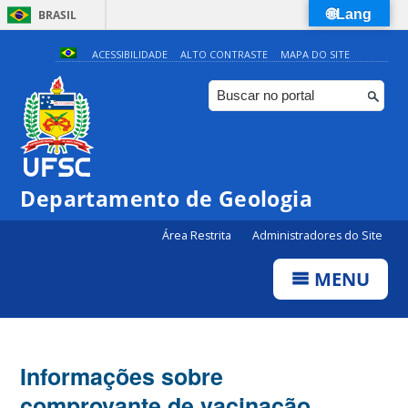
🌐Lang
BRASIL
Simplifique!
ACESSIBILIDADE
ALTO CONTRASTE
MAPA DO SITE
Comunica BR
Participe
Acesso à informação
Legislação
Departamento de Geologia
Canais
Área Restrita
Administradores do Site
MENU
Informações sobre
comprovante de vacinação