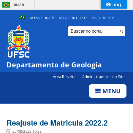
🌐Lang
BRASIL
Simplifique!
ACESSIBILIDADE
ALTO CONTRASTE
MAPA DO SITE
Comunica BR
Participe
Acesso à informação
Legislação
Departamento de Geologia
Canais
Área Restrita
Administradores do Site
MENU
Reajuste de Matricula 2022.2
25/08/2022 10:28