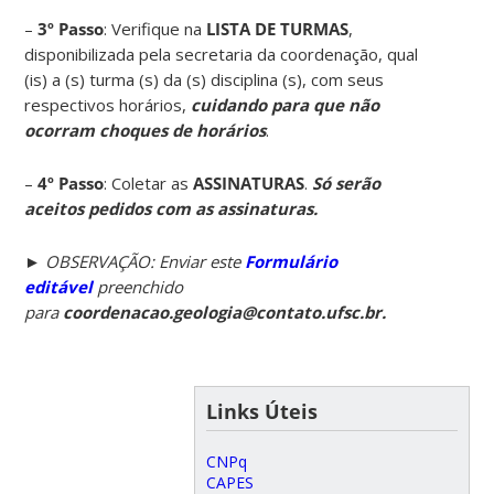
–
3º Passo
: Verifique na
LISTA DE TURMAS
,
disponibilizada pela secretaria da coordenação, qual
(is) a (s) turma (s) da (s) disciplina (s), com seus
respectivos horários,
cuidando para que não
ocorram choques de horários
.
–
4º Passo
: Coletar as
ASSINATURAS
.
Só serão
aceitos pedidos com as assinaturas.
►
OBSERVAÇÃO: Enviar este
Formulário
editável
preenchido
para
coordenacao.geologia@contato.ufsc.br.
Links Úteis
CNPq
CAPES