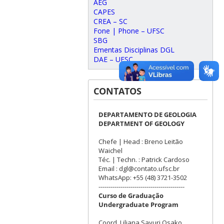
AEG
CAPES
CREA – SC
Fone | Phone – UFSC
SBG
Ementas Disciplinas DGL
DAE – UFSC
CONTATOS
DEPARTAMENTO DE GEOLOGIA
DEPARTMENT OF GEOLOGY
Chefe | Head : Breno Leitão
Waichel
Téc. | Techn. : Patrick Cardoso
Email : dgl@contato.ufsc.br
WhatsApp: +55 (48) 3721-3502
-------------------------------------------
Curso de Graduação
Undergraduate Program
Coord. Liliana Sayuri Osako