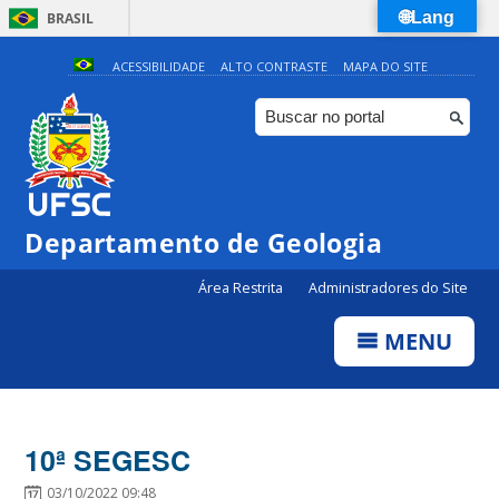
🌐Lang
BRASIL
Simplifique!
ACESSIBILIDADE
ALTO CONTRASTE
MAPA DO SITE
Comunica BR
Participe
Acesso à informação
Legislação
Departamento de Geologia
Canais
Área Restrita
Administradores do Site
MENU
10ª SEGESC
03/10/2022 09:48