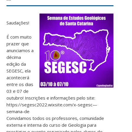
Saudações!
É com muito
prazer que
anunciamos a
décima
edição da
SEGESC, ela
acontecerá
entre os dias
03 e 07 de
outubro! Inscrições e informações pelo site:
https://segesc2022.wixsite.com/x-segesc—
semana-de
Convidamos todos os professores, comunidade
externa e interna do curso de Geologia para
prestigiar o evento organizado pelos alunos de