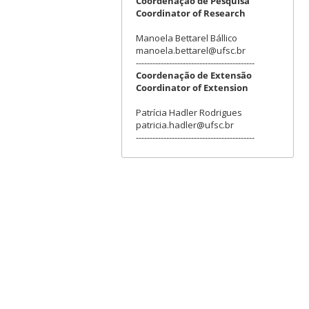
Coordenação de Pesquisa
Coordinator of Research
Manoela Bettarel Bállico
manoela.bettarel@ufsc.br
-------------------------------------------
Coordenação de Extensão
Coordinator of Extension
Patrícia Hadler Rodrigues
patricia.hadler@ufsc.br
-------------------------------------------