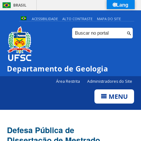
🌐Lang
BRASIL
Simplifique!
ACESSIBILIDADE
ALTO CONTRASTE
MAPA DO SITE
Comunica BR
Participe
Acesso à informação
Legislação
Departamento de Geologia
Canais
Área Restrita
Administradores do Site
MENU
Defesa Pública de
Dissertação de Mestrado