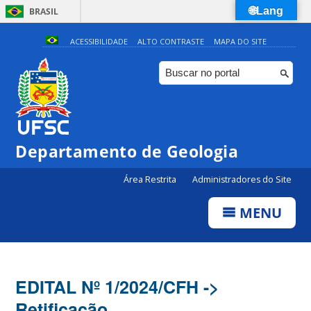
🌐Lang
BRASIL
Simplifique!
ACESSIBILIDADE
ALTO CONTRASTE
MAPA DO SITE
Comunica BR
Participe
Acesso à informação
Legislação
Departamento de Geologia
Canais
Área Restrita
Administradores do Site
MENU
EDITAL Nº 1/2024/CFH ->
Retificação