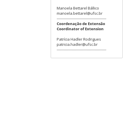
Manoela Bettarel Bállico
manoela.bettarel@ufsc.br
-------------------------------------------
Coordenação de Extensão
Coordinator of Extension
Patrícia Hadler Rodrigues
patricia.hadler@ufsc.br
-------------------------------------------