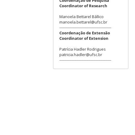
Coordenação de Pesquisa
Coordinator of Research
Manoela Bettarel Bállico
manoela.bettarel@ufsc.br
-------------------------------------------
Coordenação de Extensão
Coordinator of Extension
Patrícia Hadler Rodrigues
patricia.hadler@ufsc.br
-------------------------------------------