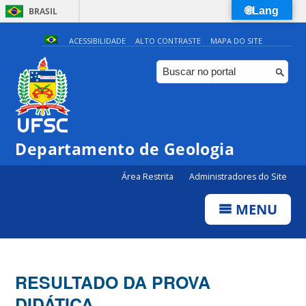
🌐Lang
BRASIL
Simplifique!
ACESSIBILIDADE
ALTO CONTRASTE
MAPA DO SITE
Comunica BR
Participe
Acesso à informação
Legislação
Departamento de Geologia
Canais
Área Restrita
Administradores do Site
MENU
RESULTADO DA PROVA
DIDÁTICA