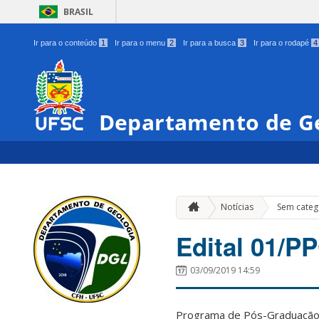
BRASIL
Ir para o conteúdo
1
Ir para o menu
2
Ir para a busca
3
Ir para o rodapé
4
Departamento de G
Notícias
Sem categ
Edital 01/P
03/09/2019 14:59
Programa de Pós-Graduação e