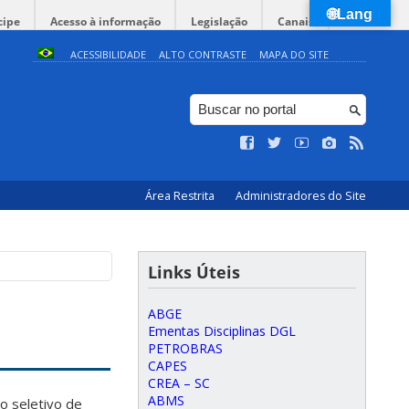
🌐Lang
cipe
Acesso à informação
Legislação
Canais
ACESSIBILIDADE
ALTO CONTRASTE
MAPA DO SITE
Área Restrita
Administradores do Site
Links Úteis
ABGE
Ementas Disciplinas DGL
PETROBRAS
CAPES
CREA – SC
ABMS
o seletivo de