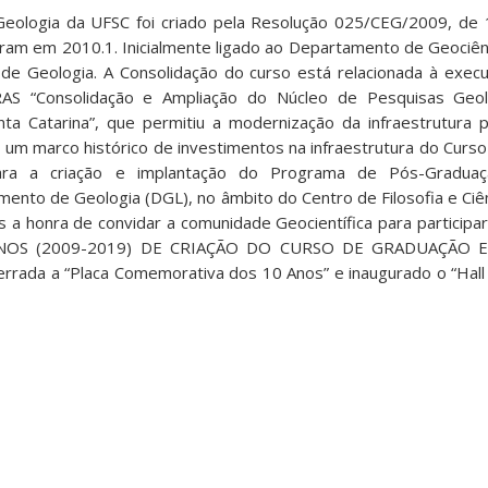
ologia da UFSC foi criado pela Resolução 025/CEG/2009, de 
iaram em 2010.1. Inicialmente ligado ao Departamento de Geociên
de Geologia. A Consolidação do curso está relacionada à exe
S “Consolidação e Ampliação do Núcleo de Pesquisas Geol
ta Catarina”, que permitiu a modernização da infraestrutura 
 um marco histórico de investimentos na infraestrutura do Curso
ara a criação e implantação do Programa de Pós-Gradua
ento de Geologia (DGL), no âmbito do Centro de Filosofia e Ci
 a honra de convidar a comunidade Geocientífica para participa
ANOS (2009-2019) DE CRIAÇÃO DO CURSO DE GRADUAÇÃO 
errada a “Placa Comemorativa dos 10 Anos” e inaugurado o “Hal