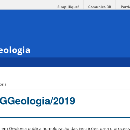
Simplifique!
Comunica BR
Parti
eologia
oria
PGGeologia/2019
m Geologia publica homologação das inscrições para o process