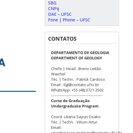
SBG
CNPq
DAE – UFSC
Fone | Phone – UFSC
CONTATOS
DEPARTAMENTO DE GEOLOGIA
A
DEPARTMENT OF GEOLOGY
Chefe | Head : Breno Leitão
Waichel
Téc. | Techn. : Patrick Cardoso
Email : dgl@contato.ufsc.br
WhatsApp: +55 (48) 3721-3502
-------------------------------------------
Curso de Graduação
Undergraduate Program
Coord. Liliana Sayuri Osako
Téc. | Techn. : Vilson Artur
Email :
coordenacao.geologia@contato.ufsc.br