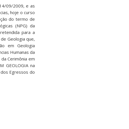
14/09/2009, e as
cias, hoje o curso
cução do termo de
ógicas (NPG) da
pretendida para a
 de Geologia que,
ção em Geologia
ências Humanas da
r da Cerimônia em
EM GEOLOGIA na
l dos Egressos do