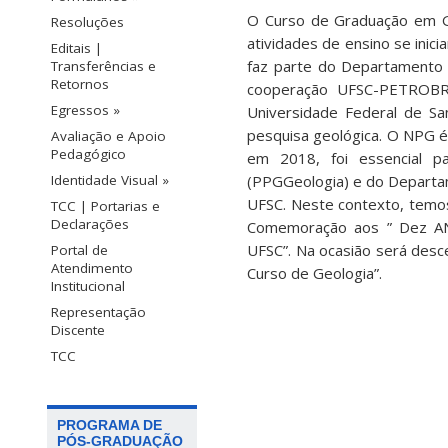
O Curso de Graduação em Ge
Resoluções
atividades de ensino se inic
Editais |
faz parte do Departamento 
Transferências e
Retornos
cooperação UFSC-PETROBRA
Egressos »
Universidade Federal de San
pesquisa geológica. O NPG é
Avaliação e Apoio
Pedagógico
em 2018, foi essencial p
(PPGGeologia) e do Departam
Identidade Visual »
UFSC. Neste contexto, temos
TCC | Portarias e
Declarações
Comemoração aos ” Dez 
UFSC”. Na ocasião será desc
Portal de
Atendimento
Curso de Geologia”.
Institucional
Representação
Discente
TCC
PROGRAMA DE
PÓS-GRADUAÇÃO