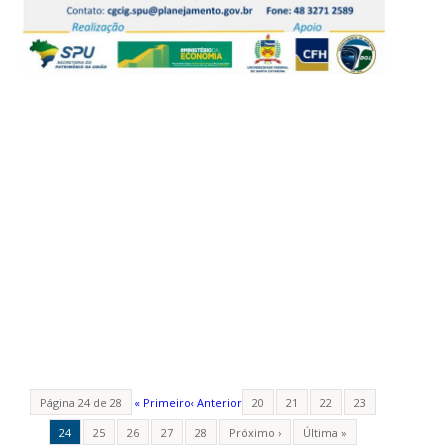
Página 24 de 28
« Primeiro
‹ Anterior
20
21
22
23
24
25
26
27
28
Próximo ›
Última »