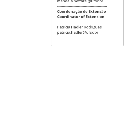
manoela.bettarel@ufsc.br
-------------------------------------------
Coordenação de Extensão
Coordinator of Extension
Patrícia Hadler Rodrigues
patricia.hadler@ufsc.br
-------------------------------------------