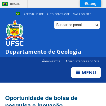
🌐Lang
BRASIL
Simplifique!
ACESSIBILIDADE
ALTO CONTRASTE
MAPA DO SITE
Comunica BR
Participe
Acesso à informação
Legislação
Departamento de Geologia
Canais
Área Restrita
Administradores do Site
MENU
Oportunidade de bolsa de
pesquisa e inovação