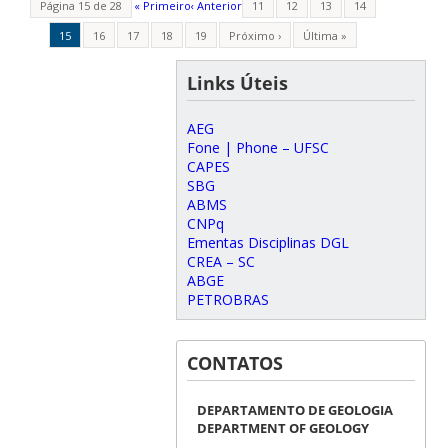
Página 15 de 28
« Primeiro
‹ Anterior
11
12
13
14
15
16
17
18
19
Próximo ›
Última »
Links Úteis
AEG
Fone | Phone – UFSC
CAPES
SBG
ABMS
CNPq
Ementas Disciplinas DGL
CREA – SC
ABGE
PETROBRAS
CONTATOS
DEPARTAMENTO DE GEOLOGIA
DEPARTMENT OF GEOLOGY