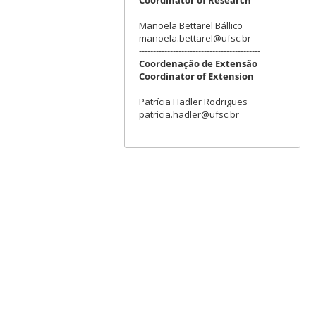
Manoela Bettarel Bállico
manoela.bettarel@ufsc.br
-------------------------------------------
Coordenação de Extensão
Coordinator of Extension
Patrícia Hadler Rodrigues
patricia.hadler@ufsc.br
-------------------------------------------