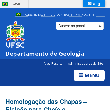
🌐Lang
BRASIL
Simplifique!
ACESSIBILIDADE
ALTO CONTRASTE
MAPA DO SITE
Comunica BR
Participe
Acesso à informação
Legislação
Departamento de Geologia
Canais
Área Restrita
Administradores do Site
MENU
Homologação das Chapas –
Eleição para Chefe e